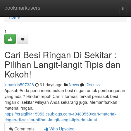
Home
bookmarkusers
Togg
navi
Home
1
Cari Besi Ringan Di Sekitar :
Pilihan Langit-langit Tipis dan
Kokoh!
jonaslrts597328
61 days ago
News
Discuss
Apakah Anda perlu menemukan besi ringan untuk pembangunan
yang ada ? Hindari repot! Cari informasi terkait pemasok besi
ringan di sekitar wilayah Anda sekarang juga. Memanfaatkan
material ringan,
https://craigllrf415953.csublogs.com/49480550/cari-material-
ringan-di-sekitar-pilihan-langit-langit-tipis-dan-kuat
Comments
Who Upvoted