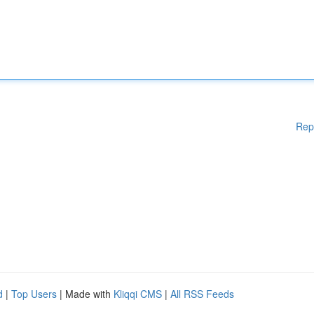
Rep
d
|
Top Users
| Made with
Kliqqi CMS
|
All RSS Feeds