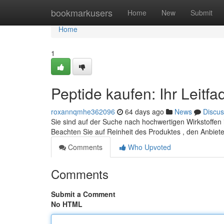
Home
bookmarkusers
Home
New
Submit
Home
1
Peptide kaufen: Ihr Leitf
roxannqmhe362096
64 days ago
News
Discus
Sie sind auf der Suche nach hochwertigen Wirkstoffen in
Beachten Sie auf Reinheit des Produktes , den Anbiet
Comments
Who Upvoted
Comments
Submit a Comment
No HTML