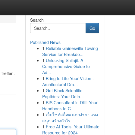
Search
Go
Published News
1
Reliable Gainesville Towing
Service for Breakdo...
1
Unlocking Shilajit: A
Comprehensive Guide to
Ad...
treffen.
1
Bring to Life Your Vision :
Architectural Dra...
1
Get Black Scientific
Peptides: Your Deta...
1
BIS Consultant in Dilli: Your
Handbook to C...
1
เว็บไซต์สล็อต แตกง่าย : แทง
สนุก สร้างกำไร ...
1
Free AI Tools: Your Ultimate
Resource for 2024