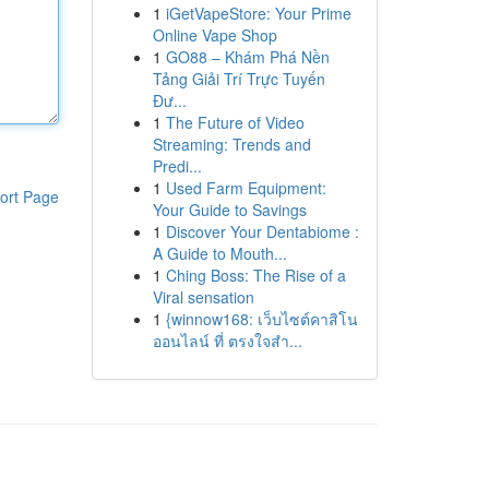
1
iGetVapeStore: Your Prime
Online Vape Shop
1
GO88 – Khám Phá Nền
Tảng Giải Trí Trực Tuyến
Đư...
1
The Future of Video
Streaming: Trends and
Predi...
1
Used Farm Equipment:
ort Page
Your Guide to Savings
1
Discover Your Dentabiome :
A Guide to Mouth...
1
Ching Boss: The Rise of a
Viral sensation
1
{winnow168: เว็บไซต์คาสิโน
ออนไลน์ ที่ ตรงใจสำ...