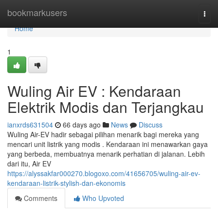
Home
bookmarkusers
Togg
navi
Home
1
Wuling Air EV : Kendaraan
Elektrik Modis dan Terjangkau
ianxrds631504
66 days ago
News
Discuss
Wuling Air-EV hadir sebagai pilihan menarik bagi mereka yang
mencari unit listrik yang modis . Kendaraan ini menawarkan gaya
yang berbeda, membuatnya menarik perhatian di jalanan. Lebih
dari itu, Air EV
https://alyssakfar000270.blogoxo.com/41656705/wuling-air-ev-
kendaraan-listrik-stylish-dan-ekonomis
Comments
Who Upvoted