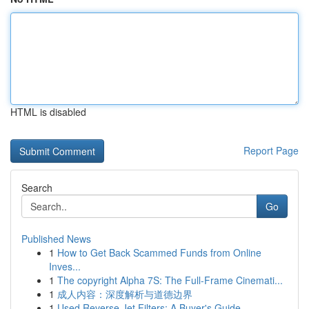
HTML is disabled
Report Page
Search
Go
Published News
1
How to Get Back Scammed Funds from Online
Inves...
1
The copyright Alpha 7S: The Full-Frame Cinemati...
1
成人内容：深度解析与道德边界
1
Used Reverse Jet Filters: A Buyer's Guide