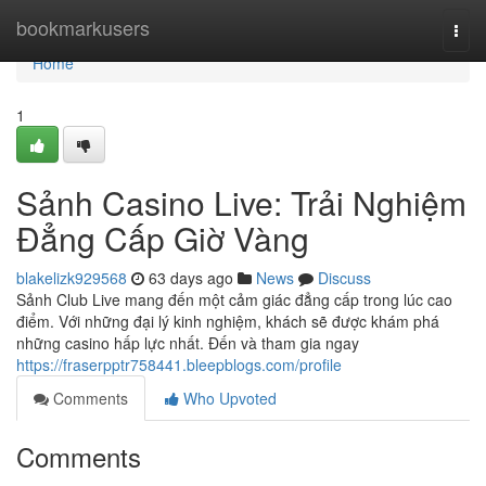
Home
bookmarkusers
Togg
navi
Home
1
Sảnh Casino Live: Trải Nghiệm
Đẳng Cấp Giờ Vàng
blakelizk929568
63 days ago
News
Discuss
Sảnh Club Live mang đến một cảm giác đẳng cấp trong lúc cao
điểm. Với những đại lý kinh nghiệm, khách sẽ được khám phá
những casino hấp lực nhất. Đến và tham gia ngay
https://fraserpptr758441.bleepblogs.com/profile
Comments
Who Upvoted
Comments