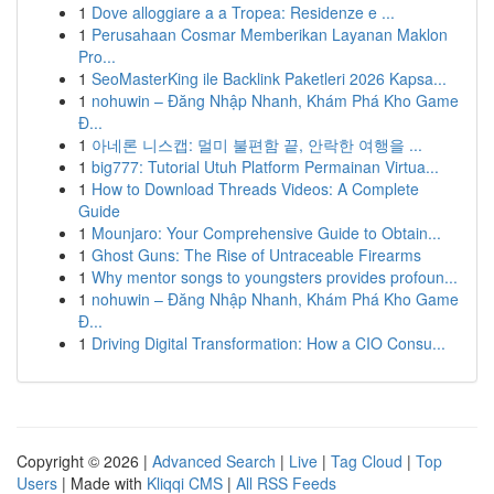
1
Dove alloggiare a a Tropea: Residenze e ...
1
Perusahaan Cosmar Memberikan Layanan Maklon
Pro...
1
SeoMasterKing ile Backlink Paketleri 2026 Kapsa...
1
nohuwin – Đăng Nhập Nhanh, Khám Phá Kho Game
Đ...
1
아네론 니스캡: 멀미 불편함 끝, 안락한 여행을 ...
1
big777: Tutorial Utuh Platform Permainan Virtua...
1
How to Download Threads Videos: A Complete
Guide
1
Mounjaro: Your Comprehensive Guide to Obtain...
1
Ghost Guns: The Rise of Untraceable Firearms
1
Why mentor songs to youngsters provides profoun...
1
nohuwin – Đăng Nhập Nhanh, Khám Phá Kho Game
Đ...
1
Driving Digital Transformation: How a CIO Consu...
Copyright © 2026 |
Advanced Search
|
Live
|
Tag Cloud
|
Top
Users
| Made with
Kliqqi CMS
|
All RSS Feeds