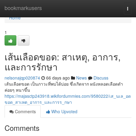
Home
bookmarkusers
Togg
navi
Home
1
เส้นเลือดขอด: สาเหตุ, อาการ,
และการรักษา
nelsonajqp020874
66 days ago
News
Discuss
เส้นเลือดขอด เป็นภาวะที่พบได้บ่อย ซึ่งเกิดจาก ผนังหลอดเลือดดำ
ค่อยๆ หนาขึ้น
https://majasctp243918.wikifordummies.com/9580222/เส_นเล_อด
ขอด_สาเหต_อาการ_และการร_กษา
Comments
Who Upvoted
Comments