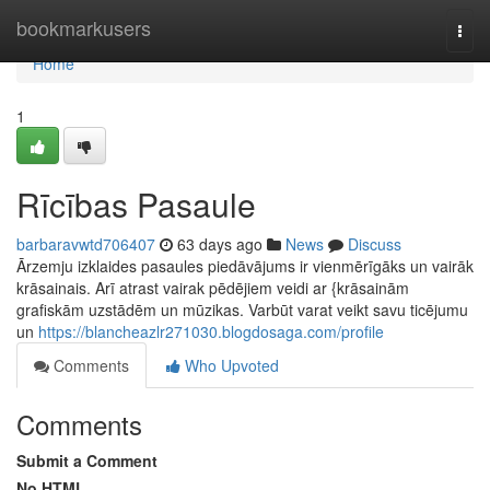
Home
bookmarkusers
Togg
navi
Home
1
Rīcības Pasaule
barbaravwtd706407
63 days ago
News
Discuss
Ārzemju izklaides pasaules piedāvājums ir vienmērīgāks un vairāk
krāsainais. Arī atrast vairak pēdējiem veidi ar {krāsainām
grafiskām uzstādēm un mūzikas. Varbūt varat veikt savu ticējumu
un
https://blancheazlr271030.blogdosaga.com/profile
Comments
Who Upvoted
Comments
Submit a Comment
No HTML