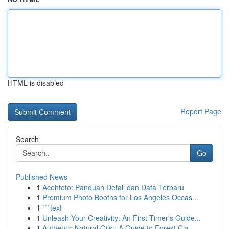
HTML is disabled
Report Page
Search
Go
Published News
1
Acehtoto: Panduan Detail dan Data Terbaru
1
Premium Photo Booths for Los Angeles Occas...
1
```text
1
Unleash Your Creativity: An First-Timer's Guide...
1
Authentic Natural Oils : A Guide to Forest Cla...