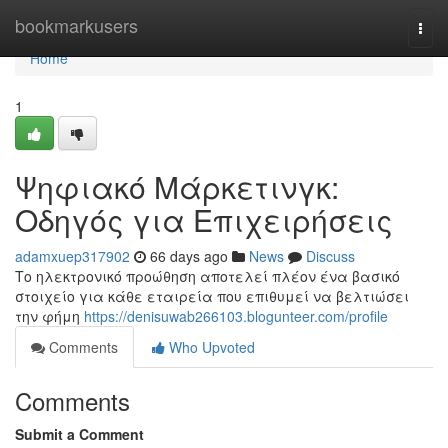
Home
bookmarkusers
Togg
navi
Home
1
Ψηφιακό Μάρκετινγκ:
Οδηγός για Επιχειρήσεις
adamxuep317902
66 days ago
News
Discuss
Το ηλεκτρονικό προώθηση αποτελεί πλέον ένα βασικό
στοιχείο για κάθε εταιρεία που επιθυμεί να βελτιώσει
την φήμη
https://denisuwab266103.blogunteer.com/profile
Comments
Who Upvoted
Comments
Submit a Comment