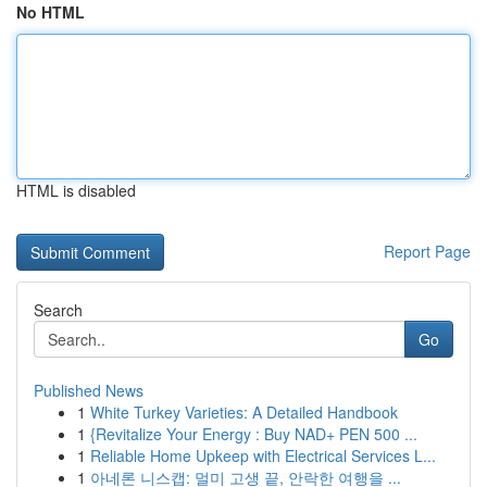
No HTML
HTML is disabled
Report Page
Search
Go
Published News
1
White Turkey Varieties: A Detailed Handbook
1
{Revitalize Your Energy : Buy NAD+ PEN 500 ...
1
Reliable Home Upkeep with Electrical Services L...
1
아네론 니스캡: 멀미 고생 끝, 안락한 여행을 ...