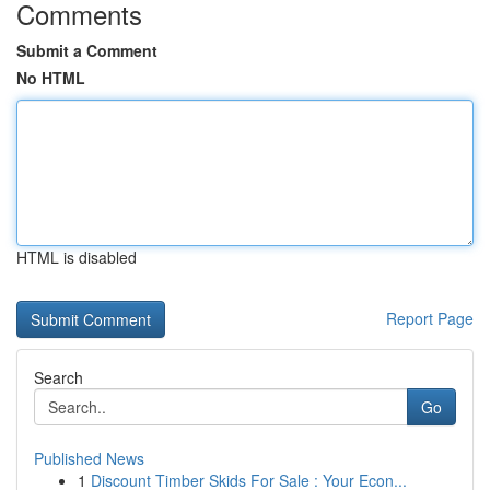
Comments
Submit a Comment
No HTML
HTML is disabled
Report Page
Search
Go
Published News
1
Discount Timber Skids For Sale : Your Econ...