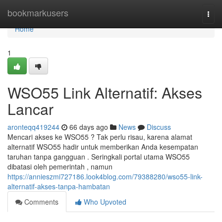
Home
bookmarkusers
Togg
navi
Home
1
WSO55 Link Alternatif: Akses
Lancar
aronteqq419244
66 days ago
News
Discuss
Mencari akses ke WSO55 ? Tak perlu risau, karena alamat
alternatif WSO55 hadir untuk memberikan Anda kesempatan
taruhan tanpa gangguan . Seringkali portal utama WSO55
dibatasi oleh pemerintah , namun
https://annieszmi727186.look4blog.com/79388280/wso55-link-
alternatif-akses-tanpa-hambatan
Comments
Who Upvoted