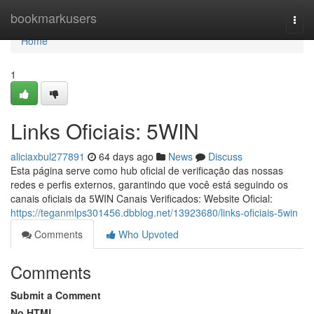
Home
bookmarkusers
Togg
navi
Home
1
Links Oficiais: 5WIN
aliciaxbul277891
64 days ago
News
Discuss
Esta página serve como hub oficial de verificação das nossas
redes e perfis externos, garantindo que você está seguindo os
canais oficiais da 5WIN Canais Verificados: Website Oficial:
https://teganmlps301456.dbblog.net/13923680/links-oficiais-5win
Comments
Who Upvoted
Comments
Submit a Comment
No HTML