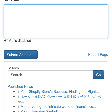
HTML is disabled
Report Page
Search
Go
Published News
1
Your Shopify Store's Success: Finding the Right...
1
ポータブルDVDプレーヤー徹底比較：子どものお出
か...
1
Maneuvering the intricate world of financial co...
1
Kecantikan dan Simbolisme