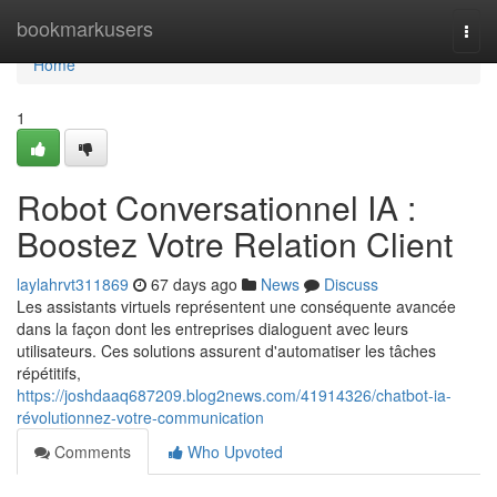
Home
bookmarkusers
Togg
navi
Home
1
Robot Conversationnel IA :
Boostez Votre Relation Client
laylahrvt311869
67 days ago
News
Discuss
Les assistants virtuels représentent une conséquente avancée
dans la façon dont les entreprises dialoguent avec leurs
utilisateurs. Ces solutions assurent d'automatiser les tâches
répétitifs,
https://joshdaaq687209.blog2news.com/41914326/chatbot-ia-
révolutionnez-votre-communication
Comments
Who Upvoted