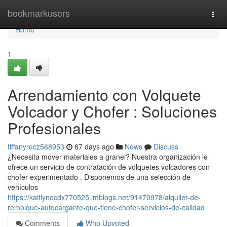
Home
bookmarkusers
Togg
navi
Home
1
Arrendamiento con Volquete
Volcador y Chofer : Soluciones
Profesionales
tiffanyrecz568953
67 days ago
News
Discuss
¿Necesita mover materiales a granel? Nuestra organización le
ofrece un servicio de contratación de volquetes volcadores con
chofer experimentado . Disponemos de una selección de
vehículos
https://kaitlynecdx770525.imblogs.net/91470978/alquiler-de-
remolque-autocargante-que-tiene-chofer-servicios-de-calidad
Comments
Who Upvoted