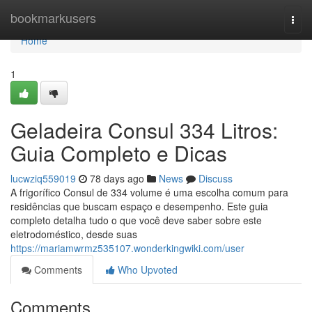
Home
bookmarkusers
Togg
navi
Home
1
Geladeira Consul 334 Litros:
Guia Completo e Dicas
lucwziq559019
78 days ago
News
Discuss
A frigorífico Consul de 334 volume é uma escolha comum para
residências que buscam espaço e desempenho. Este guia
completo detalha tudo o que você deve saber sobre este
eletrodoméstico, desde suas
https://mariamwrmz535107.wonderkingwiki.com/user
Comments
Who Upvoted
Comments