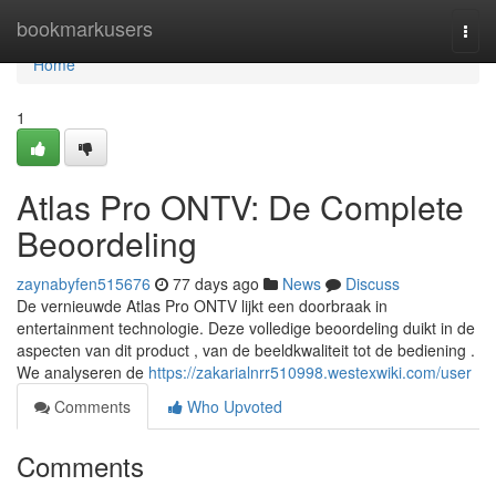
Home
bookmarkusers
Togg
navi
Home
1
Atlas Pro ONTV: De Complete
Beoordeling
zaynabyfen515676
77 days ago
News
Discuss
De vernieuwde Atlas Pro ONTV lijkt een doorbraak in
entertainment technologie. Deze volledige beoordeling duikt in de
aspecten van dit product , van de beeldkwaliteit tot de bediening .
We analyseren de
https://zakarialnrr510998.westexwiki.com/user
Comments
Who Upvoted
Comments