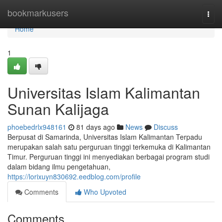
Home
bookmarkusers
Togg
navi
Home
1
Universitas Islam Kalimantan
Sunan Kalijaga
phoebedrlx948161
81 days ago
News
Discuss
Berpusat di Samarinda, Universitas Islam Kalimantan Terpadu
merupakan salah satu perguruan tinggi terkemuka di Kalimantan
Timur. Perguruan tinggi ini menyediakan berbagai program studi
dalam bidang ilmu pengetahuan,
https://lorixuyn830692.eedblog.com/profile
Comments
Who Upvoted
Comments