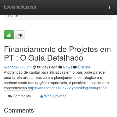
Home
bookmarkusers
Togg
navi
Home
1
Financiamento de Projetos em
PT : O Guia Detalhado
iwanbbxv729644
80 days ago
News
Discuss
A obtenção de capital para iniciativas em o país pode parecer
uma tarefa árdua, mas com o planejamento estratégico e o
conhecimento das opções disponíveis, é possível impulsionar a
concretização
https://deaconqosl605722.yomoblog.com/profile
Comments
Who Upvoted
Comments