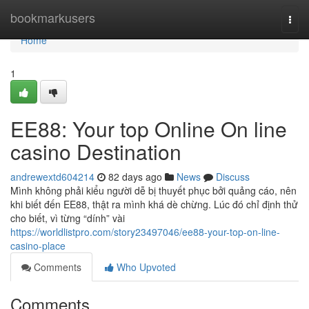
Home
bookmarkusers
Togg
navi
Home
1
EE88: Your top Online On line
casino Destination
andrewextd604214
82 days ago
News
Discuss
Mình không phải kiểu người dễ bị thuyết phục bởi quảng cáo, nên
khi biết đến EE88, thật ra mình khá dè chừng. Lúc đó chỉ định thử
cho biết, vì từng “dính” vài
https://worldlistpro.com/story23497046/ee88-your-top-on-line-
casino-place
Comments
Who Upvoted
Comments