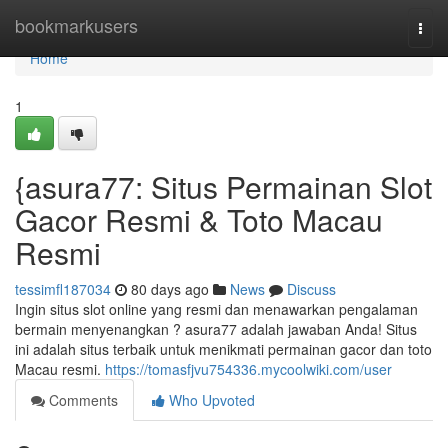
Home
bookmarkusers
Togg
navi
Home
1
{asura77: Situs Permainan Slot
Gacor Resmi & Toto Macau
Resmi
tessimfl187034
80 days ago
News
Discuss
Ingin situs slot online yang resmi dan menawarkan pengalaman
bermain menyenangkan ? asura77 adalah jawaban Anda! Situs
ini adalah situs terbaik untuk menikmati permainan gacor dan toto
Macau resmi.
https://tomasfjvu754336.mycoolwiki.com/user
Comments
Who Upvoted