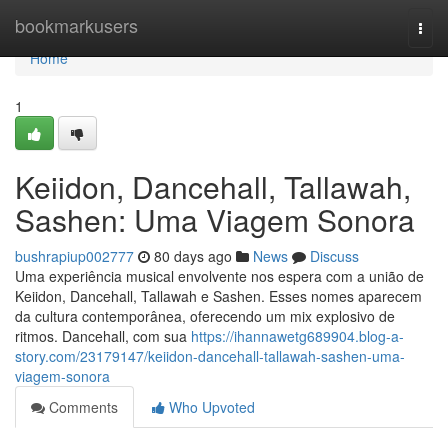
Home
bookmarkusers
Togg
navi
Home
1
Keiidon, Dancehall, Tallawah,
Sashen: Uma Viagem Sonora
bushrapiup002777
80 days ago
News
Discuss
Uma experiência musical envolvente nos espera com a união de
Keiidon, Dancehall, Tallawah e Sashen. Esses nomes aparecem
da cultura contemporânea, oferecendo um mix explosivo de
ritmos. Dancehall, com sua
https://ihannawetg689904.blog-a-
story.com/23179147/keiidon-dancehall-tallawah-sashen-uma-
viagem-sonora
Comments
Who Upvoted