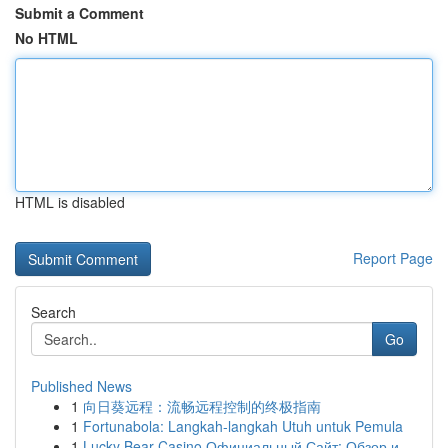
Submit a Comment
No HTML
HTML is disabled
Report Page
Search
Go
Published News
1
向日葵远程：流畅远程控制的终极指南
1
Fortunabola: Langkah-langkah Utuh untuk Pemula
1
Lucky Bear Casino Официальный Сайт: Обзор и