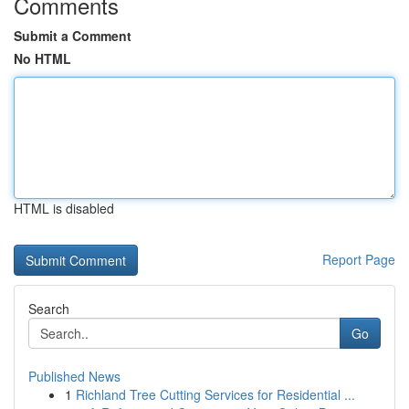
Comments
Submit a Comment
No HTML
HTML is disabled
Report Page
Search
Go
Published News
1
Richland Tree Cutting Services for Residential ...