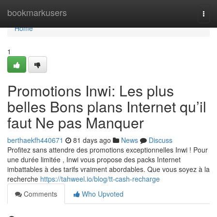
Home
bookmarkusers
Togg
navi
Home
1
Promotions Inwi: Les plus
belles Bons plans Internet qu’il
faut Ne pas Manquer
berthaekfh440671
81 days ago
News
Discuss
Profitez sans attendre des promotions exceptionnelles Inwi ! Pour
une durée limitée , Inwi vous propose des packs Internet
imbattables à des tarifs vraiment abordables. Que vous soyez à la
recherche
https://tahweel.io/blog/tt-cash-recharge
Comments
Who Upvoted