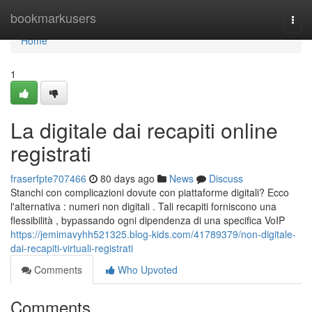
Home
bookmarkusers
Togg
navi
Home
1
La digitale dai recapiti online
registrati
fraserfpte707466
80 days ago
News
Discuss
Stanchi con complicazioni dovute con piattaforme digitali? Ecco
l'alternativa : numeri non digitali . Tali recapiti forniscono una
flessibilità , bypassando ogni dipendenza di una specifica VoIP
https://jemimavyhh521325.blog-kids.com/41789379/non-digitale-
dai-recapiti-virtuali-registrati
Comments
Who Upvoted
Comments