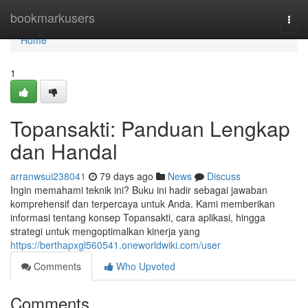
Home
bookmarkusers
Togg
navi
Home
1
Topansakti: Panduan Lengkap
dan Handal
arranwsui238041
79 days ago
News
Discuss
Ingin memahami teknik ini? Buku ini hadir sebagai jawaban
komprehensif dan terpercaya untuk Anda. Kami memberikan
informasi tentang konsep Topansakti, cara aplikasi, hingga
strategi untuk mengoptimalkan kinerja yang
https://berthapxgl560541.oneworldwiki.com/user
Comments
Who Upvoted
Comments