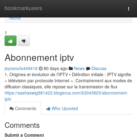
Home
bookmarkusers
Togg
navi
Home
1
Abonnement iptv
joyceoufx449416
80 days ago
News
Discuss
1. Origines et évolution de l’IPTV • Définition initiale : IPTV signifie
« télévision par protocole Internet ». Contrairement aux modes de
diffusion classiques, elle repose sur la transmission de flux
https://sashaswig981423.blogerus.com/63043825/abonnement-
iptv
Comments
Who Upvoted
Comments
Submit a Comment