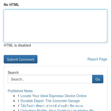
No HTML
HTML is disabled
Report Page
Search
Go
Published News
1
Locate Your Ideal Espresso Device Online
1
Durable Depot: The Concrete Garage
1
โค้งวิลล่า พัทยา: สวรรค์ ส่วนตัว ชิด ทะเล
1
Unlocking Profits: Your Guide to Liquidation Pa...