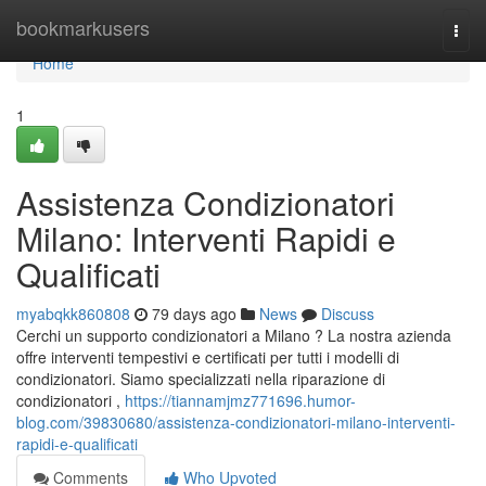
Home
bookmarkusers
Togg
navi
Home
1
Assistenza Condizionatori
Milano: Interventi Rapidi e
Qualificati
myabqkk860808
79 days ago
News
Discuss
Cerchi un supporto condizionatori a Milano ? La nostra azienda
offre interventi tempestivi e certificati per tutti i modelli di
condizionatori. Siamo specializzati nella riparazione di
condizionatori ,
https://tiannamjmz771696.humor-
blog.com/39830680/assistenza-condizionatori-milano-interventi-
rapidi-e-qualificati
Comments
Who Upvoted