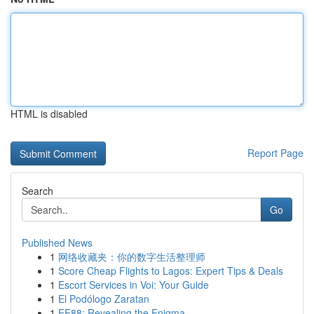
HTML is disabled
Report Page
Search
Go
Published News
1
网络收藏夹：你的数字生活整理师
1
Score Cheap Flights to Lagos: Expert Tips & Deals
1
Escort Services in Voi: Your Guide
1
El Podólogo Zaratan
1
EE88: Revealing the Enigma