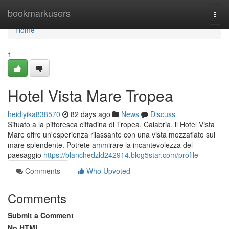
Home
bookmarkusers
Togg
navi
Home
1
Hotel Vista Mare Tropea
heidiyika838570
82 days ago
News
Discuss
Situato a la pittoresca cittadina di Tropea, Calabria, il Hotel Vista
Mare offre un'esperienza rilassante con una vista mozzafiato sul
mare splendente. Potrete ammirare la incantevolezza del
paesaggio
https://blanchedzld242914.blog5star.com/profile
Comments
Who Upvoted
Comments
Submit a Comment
No HTML