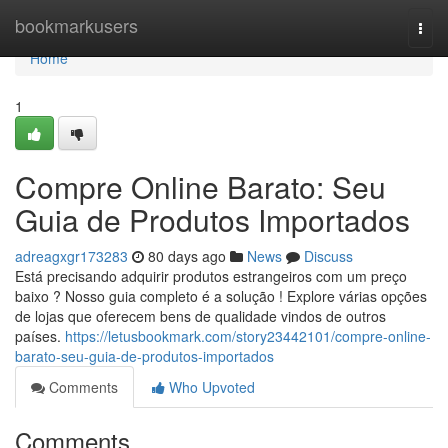
Home
bookmarkusers
Togg
navi
Home
1
Compre Online Barato: Seu
Guia de Produtos Importados
adreagxgr173283
80 days ago
News
Discuss
Está precisando adquirir produtos estrangeiros com um preço
baixo ? Nosso guia completo é a solução ! Explore várias opções
de lojas que oferecem bens de qualidade vindos de outros
países.
https://letusbookmark.com/story23442101/compre-online-
barato-seu-guia-de-produtos-importados
Comments
Who Upvoted
Comments