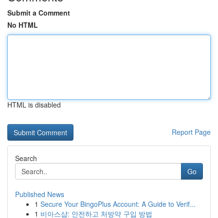
Submit a Comment
No HTML
HTML is disabled
Report Page
Search
Go
Published News
1
Secure Your BingoPlus Account: A Guide to Verif...
1
비아스샵: 안전하고 처방약 구입 방법