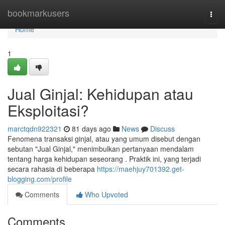
Home
bookmarkusers
Togg
navi
Home
1
Jual Ginjal: Kehidupan atau
Eksploitasi?
marctqdn922321
81 days ago
News
Discuss
Fenomena transaksi ginjal, atau yang umum disebut dengan
sebutan "Jual Ginjal," menimbulkan pertanyaan mendalam
tentang harga kehidupan seseorang . Praktik ini, yang terjadi
secara rahasia di beberapa
https://maehjuy701392.get-
blogging.com/profile
Comments
Who Upvoted
Comments