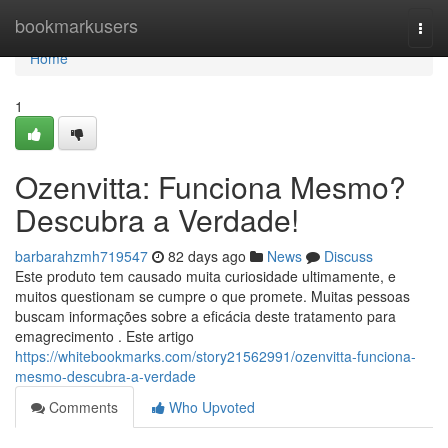
Home
bookmarkusers
Togg
navi
Home
1
Ozenvitta: Funciona Mesmo?
Descubra a Verdade!
barbarahzmh719547
82 days ago
News
Discuss
Este produto tem causado muita curiosidade ultimamente, e
muitos questionam se cumpre o que promete. Muitas pessoas
buscam informações sobre a eficácia deste tratamento para
emagrecimento . Este artigo
https://whitebookmarks.com/story21562991/ozenvitta-funciona-
mesmo-descubra-a-verdade
Comments
Who Upvoted