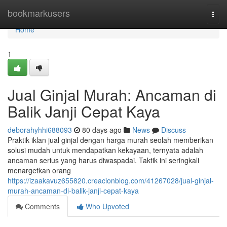
Home
bookmarkusers
Togg
navi
Home
1
Jual Ginjal Murah: Ancaman di
Balik Janji Cepat Kaya
deborahyhhi688093
80 days ago
News
Discuss
Praktik iklan jual ginjal dengan harga murah seolah memberikan
solusi mudah untuk mendapatkan kekayaan, ternyata adalah
ancaman serius yang harus diwaspadai. Taktik ini seringkali
menargetkan orang
https://izaakavuz655820.creacionblog.com/41267028/jual-ginjal-
murah-ancaman-di-balik-janji-cepat-kaya
Comments
Who Upvoted