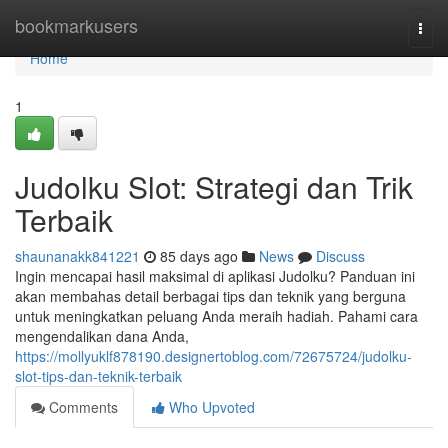
Home
bookmarkusers
Togg
navi
Home
1
Judolku Slot: Strategi dan Trik
Terbaik
shaunanakk841221
85 days ago
News
Discuss
Ingin mencapai hasil maksimal di aplikasi Judolku? Panduan ini
akan membahas detail berbagai tips dan teknik yang berguna
untuk meningkatkan peluang Anda meraih hadiah. Pahami cara
mengendalikan dana Anda,
https://mollyuklf878190.designertoblog.com/72675724/judolku-
slot-tips-dan-teknik-terbaik
Comments
Who Upvoted