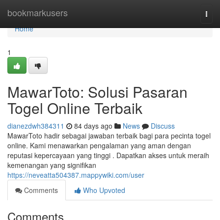
Home
bookmarkusers
Togg
navi
Home
1
MawarToto: Solusi Pasaran
Togel Online Terbaik
dianezdwh384311
84 days ago
News
Discuss
MawarToto hadir sebagai jawaban terbaik bagi para pecinta togel
online. Kami menawarkan pengalaman yang aman dengan
reputasi kepercayaan yang tinggi . Dapatkan akses untuk meraih
kemenangan yang signifikan
https://neveatta504387.mappywiki.com/user
Comments
Who Upvoted
Comments