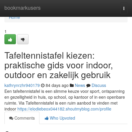
Home
bookmarkusers
Togg
navi
Home
1
Tafeltennistafel kiezen:
praktische gids voor indoor,
outdoor en zakelijk gebruik
kathrynrzhr940179
84 days ago
News
Discuss
Een tafeltennistafel is een slimme keuze voor sport, ontspanning
en gezelligheid in huis, op school, op kantoor of in een openbare
ruimte. Via Tafeltennistafel is een ruim aanbod te vinden met
indoor
https://elodiebeox044182.shoutmyblog.com/profile
Comments
Who Upvoted