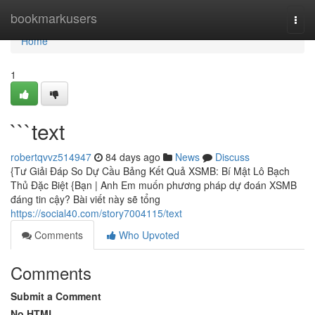
Home
bookmarkusers
Togg
navi
Home
1
```text
robertqvvz514947
84 days ago
News
Discuss
{Tư Giải Đáp So Dự Cầu Bảng Kết Quả XSMB: Bí Mật Lô Bạch
Thủ Đặc Biệt {Bạn | Anh Em muốn phương pháp dự đoán XSMB
đáng tin cậy? Bài viết này sẽ tổng
https://social40.com/story7004115/text
Comments
Who Upvoted
Comments
Submit a Comment
No HTML