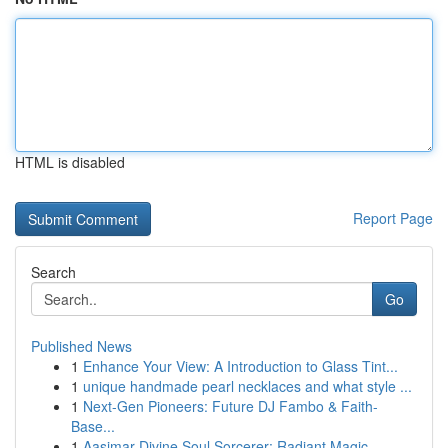
HTML is disabled
Report Page
Search
Go
Published News
1
Enhance Your View: A Introduction to Glass Tint...
1
unique handmade pearl necklaces and what style ...
1
Next-Gen Pioneers: Future DJ Fambo & Faith-
Base...
1
Aasimar Divine Soul Sorcerer: Radiant Magic