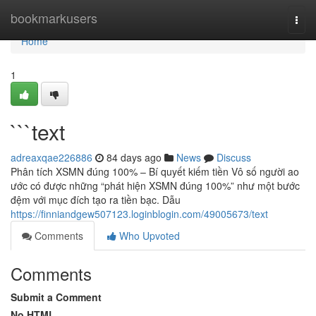
Home
bookmarkusers
Togg
navi
Home
1
```text
adreaxqae226886
84 days ago
News
Discuss
Phân tích XSMN đúng 100% – Bí quyết kiếm tiền Vô số người ao
ước có được những “phát hiện XSMN đúng 100%” như một bước
đệm với mục đích tạo ra tiền bạc. Dẫu
https://finniandgew507123.loginblogin.com/49005673/text
Comments
Who Upvoted
Comments
Submit a Comment
No HTML