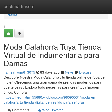
Home
bookmarkusers
Togg
navi
Home
1
Moda Calahorra Tuya Tienda
Virtual de Indumentaria para
Damas
hamzahygm613075
83 days ago
News
Discuss
Descubre Nuestra Moda Calahorra , tu tienda online de ropa de
mujer. Ofrecemos una gran gama de prendas modernos para
que te veas . Explora todo necesitas para crear tuya imagen
único. Compra
https://theomvtm155680.widblog.com/96090531/moda-en-
calahorra-tu-tienda-digital-de-vestido-para-señoras
Comments
Who Upvoted