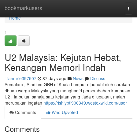
Home
bookmarkusers
Togg
navi
Home
1
U2 Malaysia: Kejutan Hebat,
Kenangan Memori Indah
lilianmrie397507
87 days ago
News
Discuss
Semalam , Stadium GBH di Kuala Lumpur dipenuhi oleh sorakan
ribuan warga Malaysia yang menghadiri persembahan kumpulan
U2 . Ia bukan sahaja satu kejutan yang tiada dilupakan, malah
merupakan ingatan
https://rishiypti906349.westexwiki.com/user
Comments
Who Upvoted
Comments