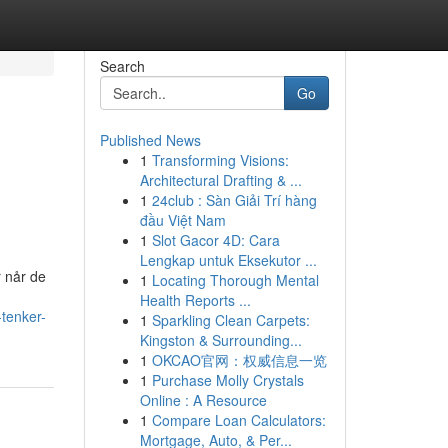
Search
Go
Published News
1
Transforming Visions:
Architectural Drafting & ...
1
24club : Sàn Giải Trí hàng
đầu Việt Nam
1
Slot Gacor 4D: Cara
Lengkap untuk Eksekutor ...
r når de
1
Locating Thorough Mental
Health Reports ...
-tenker-
1
Sparkling Clean Carpets:
Kingston & Surrounding...
1
OKCAO官网：权威信息一览
1
Purchase Molly Crystals
Online : A Resource
1
Compare Loan Calculators:
Mortgage, Auto, & Per...