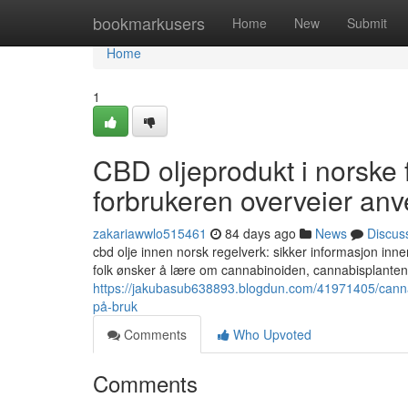
Home
bookmarkusers
Home
New
Submit
Home
1
CBD oljeprodukt i norske fo
forbrukeren overveier an
zakariawwlo515461
84 days ago
News
Discus
cbd olje innen norsk regelverk: sikker informasjon inne
folk ønsker å lære om cannabinoiden, cannabisplanten
https://jakubasub638893.blogdun.com/41971405/cannabid
på-bruk
Comments
Who Upvoted
Comments