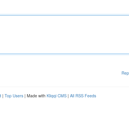
Rep
d
|
Top Users
| Made with
Kliqqi CMS
|
All RSS Feeds