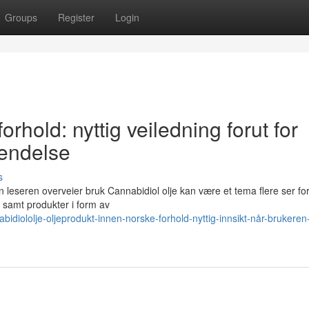
Groups
Register
Login
rhold: nyttig veiledning forut for
vendelse
s
n leseren overveier bruk Cannabidiol olje kan være et tema flere ser fo
 samt produkter i form av
iololje-oljeprodukt-innen-norske-forhold-nyttig-innsikt-når-brukeren