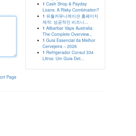
1
Cash Shop & Payday
Loans: A Risky Combination?
1
유월커뮤니케이션 홈페이지
제작: 성공적인 비즈니...
1
Alibarbar Vape Australia:
The Complete Overview...
1
Guia Essencial da Melhor
Cervejeira – 2026
1
Refrigerador Consul 334
Litros: Um Guia Det...
ort Page