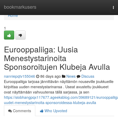
Home
bookmarkusers
To
nav
Home
1
Eurooppaliiga: Uusia
Menestystarinoita
Sponsoroitujen Klubeja Avulla
nanniepqtv155046
86 days ago
News
Discuss
Eurooppaliiga tarjoaa jännittävän näyttämön nouseville joukkueille
kirjoittaa uuden menestystarinansa . Useat avustettu joukkueet
ovat näyttämään vahvuutensa tällä sarjassa, ja sen
https://siobhangpqx117677.ageeksblog.com/39689121/eurooppaliig
uudet-menestystarinoita-sponsoroidessa-klubeja-avulla
Comments
Who Upvoted