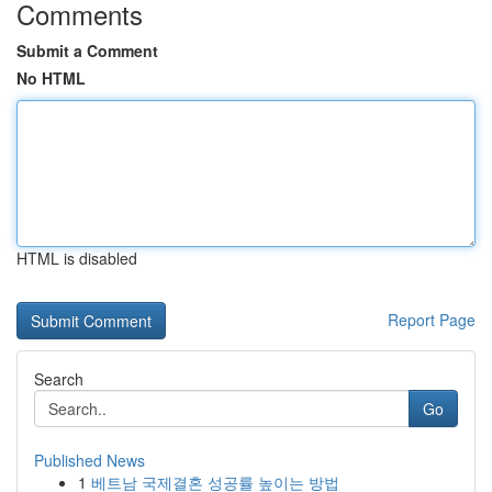
Comments
Submit a Comment
No HTML
HTML is disabled
Report Page
Search
Go
Published News
1
베트남 국제결혼 성공률 높이는 방법