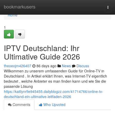
Home
bookmarkusers
Togg
navi
Home
1
IPTV Deutschland: Ihr
Ultimative Guide 2026
theoeojm426407
86 days ago
News
Discuss
Willkommen zu unserem umfassenden Guide für Online-TV in
Deutschland . In Artikel erklärt Ihnen, was Internet-TV eigentlich
bedeutet , welche Anbieter es man finden kann und wie Sie die
passende Lösung
https://kaitlynrfie945455.dailyblogzz.com/41714766/online-tv-
deutschland-ein-ultimative-leitfaden-2026
Comments
Who Upvoted