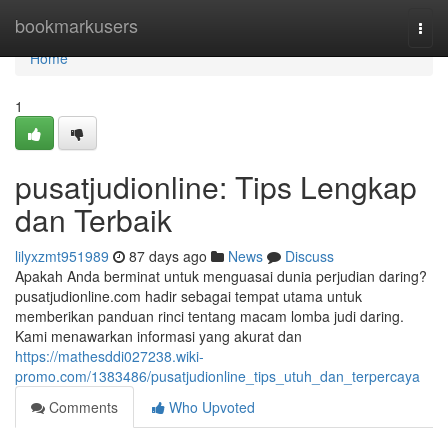
Home
bookmarkusers
Togg
navi
Home
1
pusatjudionline: Tips Lengkap
dan Terbaik
lilyxzmt951989
87 days ago
News
Discuss
Apakah Anda berminat untuk menguasai dunia perjudian daring?
pusatjudionline.com hadir sebagai tempat utama untuk
memberikan panduan rinci tentang macam lomba judi daring.
Kami menawarkan informasi yang akurat dan
https://mathesddi027238.wiki-
promo.com/1383486/pusatjudionline_tips_utuh_dan_terpercaya
Comments
Who Upvoted