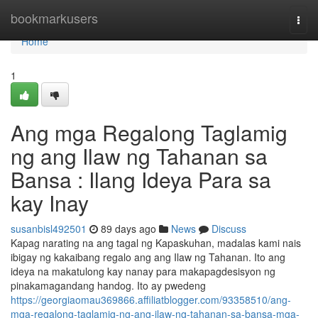
Home
bookmarkusers
Togg
navi
Home
1
Ang mga Regalong Taglamig
ng ang Ilaw ng Tahanan sa
Bansa : Ilang Ideya Para sa
kay Inay
susanbisl492501
89 days ago
News
Discuss
Kapag narating na ang tagal ng Kapaskuhan, madalas kami nais
ibigay ng kakaibang regalo ang ang Ilaw ng Tahanan. Ito ang
ideya na makatulong kay nanay para makapagdesisyon ng
pinakamagandang handog. Ito ay pwedeng
https://georgiaomau369866.affiliatblogger.com/93358510/ang-
mga-regalong-taglamig-ng-ang-ilaw-ng-tahanan-sa-bansa-mga-