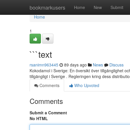
Home
bookmarkusers
Home
New
Submit
Home
1
```text
rsanimn963445
89 days ago
News
Discuss
Kokodamol i Sverige: En översikt över tillgänglighet 
tillgängligt i Sverige . Regleringen kring dess distributi
Comments
Who Upvoted
Comments
Submit a Comment
No HTML