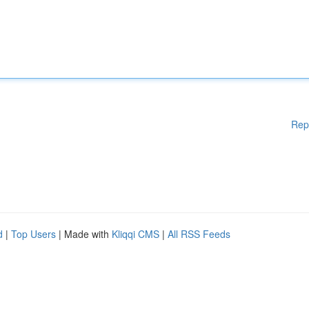
Rep
d
|
Top Users
| Made with
Kliqqi CMS
|
All RSS Feeds