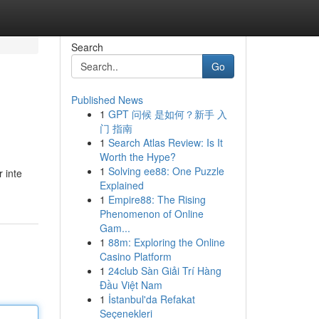
Search
Go
Published News
1
GPT 问候 是如何？新手 入
门 指南
1
Search Atlas Review: Is It
Worth the Hype?
1
Solving ee88: One Puzzle
 inte
Explained
1
Empire88: The Rising
Phenomenon of Online
Gam...
1
88m: Exploring the Online
Casino Platform
1
24club Sàn Giải Trí Hàng
Đầu Việt Nam
1
İstanbul'da Refakat
Seçenekleri