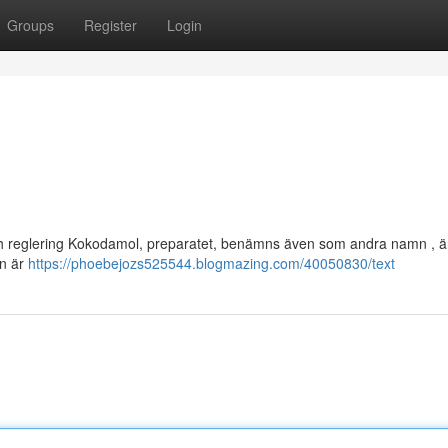
Groups
Register
Login
och reglering Kokodamol, preparatet, benämns även som andra namn , är
on är
https://phoebejozs525544.blogmazing.com/40050830/text