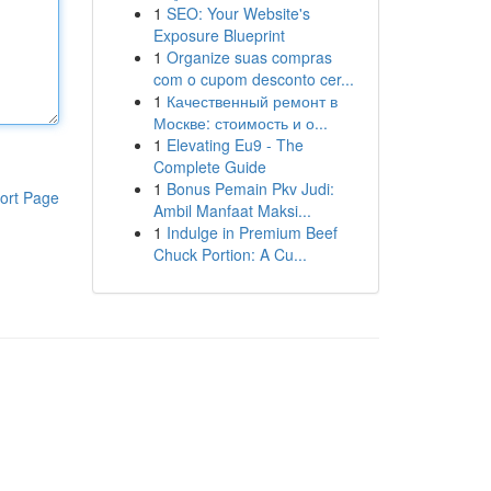
1
SEO: Your Website's
Exposure Blueprint
1
Organize suas compras
com o cupom desconto cer...
1
Качественный ремонт в
Москве: стоимость и о...
1
Elevating Eu9 - The
Complete Guide
1
Bonus Pemain Pkv Judi:
ort Page
Ambil Manfaat Maksi...
1
Indulge in Premium Beef
Chuck Portion: A Cu...