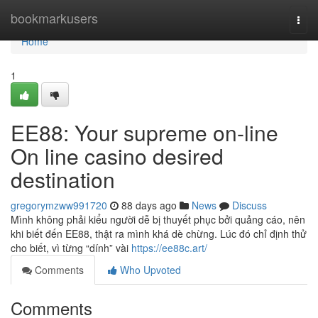
Home
bookmarkusers
Togg
navi
Home
1
EE88: Your supreme on-line
On line casino desired
destination
gregorymzww991720
88 days ago
News
Discuss
Mình không phải kiểu người dễ bị thuyết phục bởi quảng cáo, nên
khi biết đến EE88, thật ra mình khá dè chừng. Lúc đó chỉ định thử
cho biết, vì từng “dính” vài
https://ee88c.art/
Comments
Who Upvoted
Comments