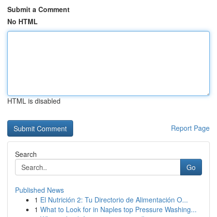
Submit a Comment
No HTML
HTML is disabled
Report Page
Search
Go
Published News
1
El Nutrición 2: Tu Directorio de Alimentación O...
1
What to Look for in Naples top Pressure Washing...