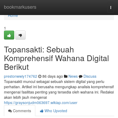
Home
bookmarkusers
Togg
navi
Home
1
Topansakti: Sebuah
Komprehensif Wahana Digital
Berikut
prestonwwiy174762
86 days ago
News
Discuss
Topansakti muncul sebagai sebuah sistem digital yang perlu
perhatian. Artikel ini berusaha mengungkap analisis komprehensif
mengenai fasilitas penting yang tersedia oleh wahana ini. Redaksi
akan lebih jauh mengenai
https://graysonjudm063697.wikiap.com/user
Comments
Who Upvoted