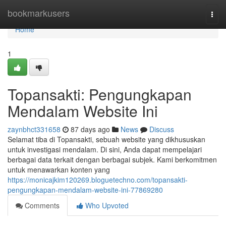
Home
bookmarkusers
Togg
navi
Home
1
Topansakti: Pengungkapan
Mendalam Website Ini
zaynbhct331658
87 days ago
News
Discuss
Selamat tiba di Topansakti, sebuah website yang dikhususkan
untuk investigasi mendalam. Di sini, Anda dapat mempelajari
berbagai data terkait dengan berbagai subjek. Kami berkomitmen
untuk menawarkan konten yang
https://monicajkim120269.bloguetechno.com/topansakti-
pengungkapan-mendalam-website-ini-77869280
Comments
Who Upvoted