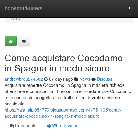
Home
bookmarkusers
Togg
navi
Home
1
Come acquistare Cocodamol
in Spagna in modo sicuro
andrewbrdu274582
87 days ago
News
Discuss
Acquistare reperire Cocodamol in Spagna in maniera richiede
attenzione e conoscenza . È essenziale ricordare che Cocodamol
è un composto soggetto a controllo e non dovrebbe essere
acquistato
https://rajanalpj054779.blogsuperapp.com/41751105/come-
acquistare-cocodamol-in-spagna-in-modo-sicuro
Comments
Who Upvoted