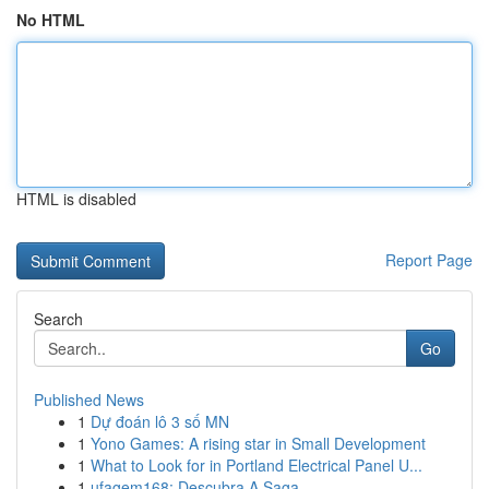
No HTML
HTML is disabled
Report Page
Search
Go
Published News
1
Dự đoán lô 3 số MN
1
Yono Games: A rising star in Small Development
1
What to Look for in Portland Electrical Panel U...
1
ufagem168: Descubra A Saga