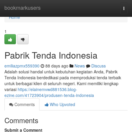
Home
bookmarkusers
Togg
navi
Home
1
Pabrik Tenda Indonesia
emiliazpmx559390
88 days ago
News
Discuss
Adalah solusi handal untuk kebutuhan kegiatan Anda, Pabrik
Tenda Indonesia berdedikasi pada memproduksi tenda terbaik
untuk berbagai klien di seluruh negeri. Kami memiliki lengkap
variasi
https://elainemvwd881536.blog-
ezine.com/41723904/produsen-tenda-indonesia
Comments
Who Upvoted
Comments
Submit a Comment