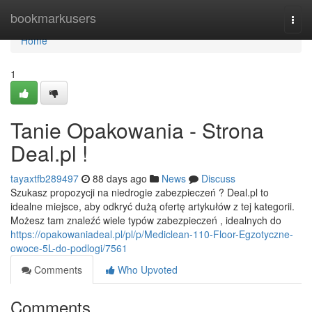
Home
bookmarkusers
Togg
navi
Home
1
Tanie Opakowania - Strona
Deal.pl !
tayaxtfb289497
88 days ago
News
Discuss
Szukasz propozycji na niedrogie zabezpieczeń ? Deal.pl to
idealne miejsce, aby odkryć dużą ofertę artykułów z tej kategorii.
Możesz tam znaleźć wiele typów zabezpieczeń , idealnych do
https://opakowaniadeal.pl/pl/p/Mediclean-110-Floor-Egzotyczne-
owoce-5L-do-podlogi/7561
Comments
Who Upvoted
Comments